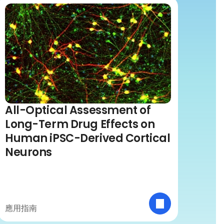
All-Optical Assessment of
Long-Term Drug Effects on
Human iPSC-Derived Cortical
Neurons
應用指南