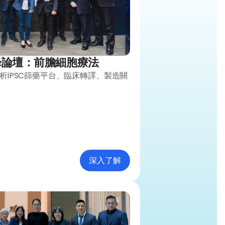
峰論壇：前膽細胞療法
析iPSC篩藥平台、臨床轉譯、製造關
深入了解