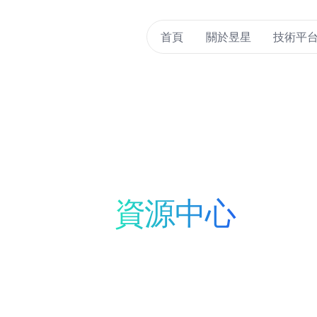
首頁
關於昱星
技術平
資源中心
洞察、創新與靈感的入口
掌握最新的研究突破、產品技術
在探索新的實驗方式，還是追蹤