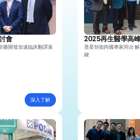
研討會
2025再生醫學高
O接軌新藥開發加速臨床翻譯落
昱星領銜跨國專家同台 解
鍵
深入了解