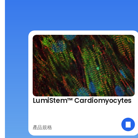
LumiStem™ Cardiomyocytes
產品規格