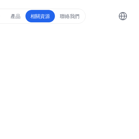
Select Lang
台
產品
相關資源
聯絡我們
文件、應用文章與公司動態。無論您正
產業最新發展，我們的資源中心都能幫