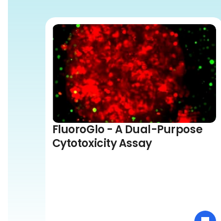
FluoroGlo - A Dual-Purpose
Cytotoxicity Assay