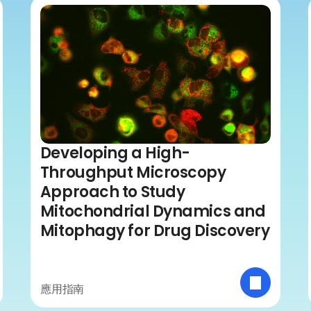
Developing a High-
Throughput Microscopy
Approach to Study
Mitochondrial Dynamics and
Mitophagy for Drug Discovery
應用指南