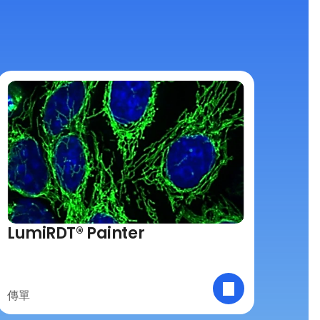
LumiRDT® Painter
傳單