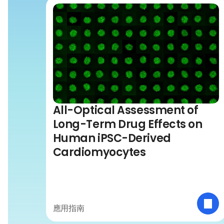
All-Optical Assessment of
Long-Term Drug Effects on
Human iPSC-Derived
Cardiomyocytes
應用指南