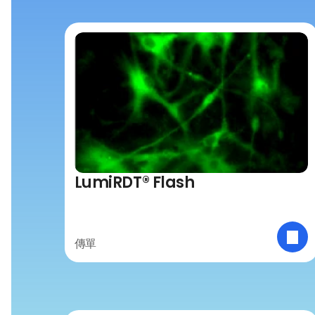
LumiRDT® Flash
傳單